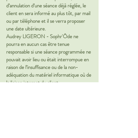
d’annulation d’une séance déjà réglée, le
client en sera informé au plus tôt, par mail
ou par téléphone et il se verra proposer
une date ultérieure.
Audrey LIGERON - Sophr'Ôde ne
pourra en aucun cas être tenue
responsable si une séance programmée ne
pouvait avoir lieu ou était interrompue en
raison de l’insuffisance ou de la non-
adéquation du matériel informatique où de
la liaison internet du client.
Le bénéficiaire reconnait sans réserve qu
'Audrey LIGERON - Sophr'Ôde n’a
qu’une obligation de moyens vis-à-vis de la
démarche d’accompagnement qui lui est
proposée. Le bénéficiaire reste dans tous
les cas, entièrement responsable de ses